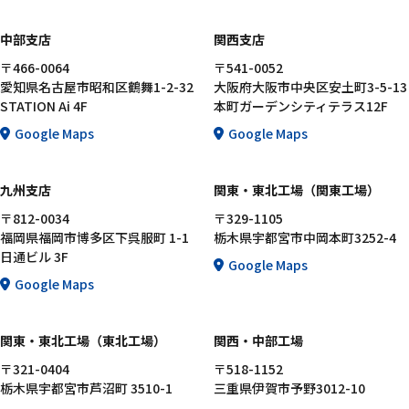
中部支店
関西支店
〒466-0064
〒541-0052
愛知県名古屋市昭和区鶴舞1-2-32
大阪府大阪市中央区安土町3-5-13
STATION Ai 4F
本町ガーデンシティテラス12F
Google Maps
Google Maps
九州支店
関東・東北工場（関東工場）
〒812-0034
〒329-1105
福岡県福岡市博多区下呉服町 1-1
栃木県宇都宮市中岡本町3252-4
日通ビル 3F
Google Maps
Google Maps
関東・東北工場（東北工場）
関西・中部工場
〒321-0404
〒518-1152
栃木県宇都宮市芦沼町 3510-1
三重県伊賀市予野3012-10