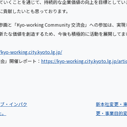
ていくことを通じて、持続的な企業価値の向上を目標としてい
に貢献したいとも思っております。
の参画と「Kyo-working Community 交流会」への参加
新たな価値を創造するため、今後も積極的に活動を展開してま
/kyo-working.city.kyoto.lg.jp/
2回交流会」開催レポート：
https://kyo-working.city.kyoto.lg.jp/art
ィブ・インパク
新本社変更・
た。
更・事業目的変