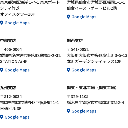
東京都港区海岸 1-7-1 東京ポート
宮城県仙台市宮城野区榴岡1-1-1
シティ竹芝
仙台イーストゲートビル2階
オフィスタワー10F
Google Maps
Google Maps
中部支店
関西支店
〒466-0064
〒541-0052
愛知県名古屋市昭和区鶴舞1-2-32
大阪府大阪市中央区安土町3-5-13
STATION Ai 4F
本町ガーデンシティテラス12F
Google Maps
Google Maps
九州支店
関東・東北工場（関東工場）
〒812-0034
〒329-1105
福岡県福岡市博多区下呉服町 1-1
栃木県宇都宮市中岡本町3252-4
日通ビル 3F
Google Maps
Google Maps